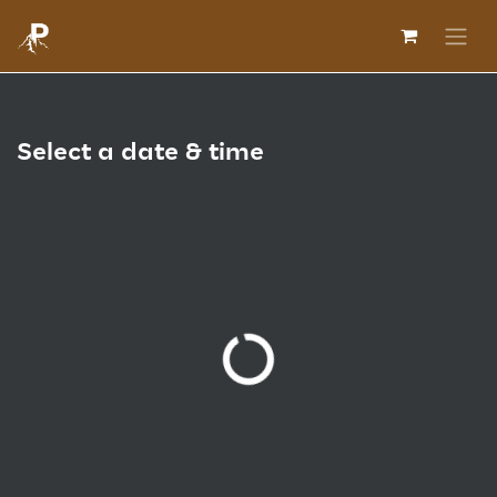
Se rendre au contenu
Select a date & time